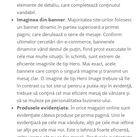
elemente de detaliu, care completează conținutul
vandabil.
Imaginea din banner
. Majoritatea site-urilor folosesc
un banner dinamic în partea superioară a primei
pagini, care derulează o serie de mesaje. Conform
ultimelor cercetări din e-commerce, bannerele
dinamice vând destul de puțin, fiind prost executate în
cele mai multe situații. În schimb, sunt extrem de
eficiente imaginile de tip Hero. Mai exact, acele
bannere care conțin o singură imagine și transmit un
mesaj clar. O imagine de tip Hero Image trebuie să fie
în contrast cu tot site-ul pentru a putea ieși în evidență,
trebuie să conțină cel mai eficient mesaj de vânzare și
să se muleze pe personalitatea business-ului.
Produsele evidențiate
. În orice magazin online sunt
evidențiate câteva produse pe prima pagină. Unii le
evidențiază pe cele mai vândute, alții pe cele mai ieftine
iar alții pe cele mai noi. Este o tehnică foarte eficientă,