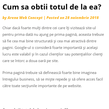
Cum sa obtii totul de la ea?
by
Arena Web Concept
|
Posted on
28 noiembrie 2018
Chiar dacă foarte mulți dintre cei care îți vizitează site-ul
pentru prima dată nu ajung pe prima pagină, aceasta trebuie
să fie cea mai bine structurată și cea mai atractivă dintre
pagini. Google-ul o consideră foarte importantă și același
lucru este valabil și în cazul clienților sau potențialilor clienți
care se întorc a doua oară pe site.
Prima pagină trebuie să definească foarte bine imaginea
întregului business, să se miște repede și să ofere acces facil
către toate secțiunile importante de pe website.