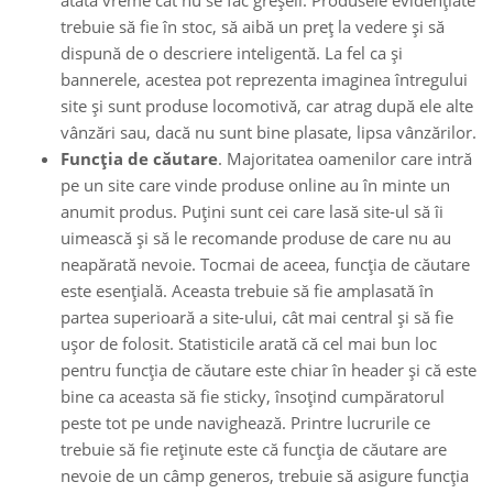
atâta vreme cât nu se fac greșeli. Produsele evidențiate
trebuie să fie în stoc, să aibă un preț la vedere și să
dispună de o descriere inteligentă. La fel ca și
bannerele, acestea pot reprezenta imaginea întregului
site și sunt produse locomotivă, car atrag după ele alte
vânzări sau, dacă nu sunt bine plasate, lipsa vânzărilor.
Funcția de căutare
. Majoritatea oamenilor care intră
pe un site care vinde produse online au în minte un
anumit produs. Puțini sunt cei care lasă site-ul să îi
uimească și să le recomande produse de care nu au
neapărată nevoie. Tocmai de aceea, funcția de căutare
este esențială. Aceasta trebuie să fie amplasată în
partea superioară a site-ului, cât mai central și să fie
ușor de folosit. Statisticile arată că cel mai bun loc
pentru funcția de căutare este chiar în header și că este
bine ca aceasta să fie sticky, însoțind cumpăratorul
peste tot pe unde navighează. Printre lucrurile ce
trebuie să fie reținute este că funcția de căutare are
nevoie de un câmp generos, trebuie să asigure funcția