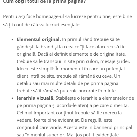
Cum obții totul de la prima pagină?
Pentru a-ți face homepage-ul să lucreze pentru tine, este bine
să ții cont de câteva lucruri esențiale:
Elementul original.
În primul rând trebuie să te
gândești la brand și la ceea ce îți face afacerea să fie
originală. Dacă ai definit elementele de originalitate,
trebuie să le transpui în site prin culori, mesaje și idei.
Ideea este simplă: În momentul în care un potențial
client intră pe site, trebuie să rămână cu ceva. Un
detaliu sau mai multe detalii de pe prima pagină
trebuie să îi rămână puternic ancorate în minte.
Ierarhia vizuală.
Stabilește o ierarhie a elementelor de
pe prima pagină și acordă-le atenția pe care o merită.
Cel mai important conținut trebuie să fie mereu la
vedere, foarte bine evidențiat. De regulă, este
conținutul care vinde. Acesta este în bannerul principal
sau în meniul superior. Mai jos pot fi evidențiate