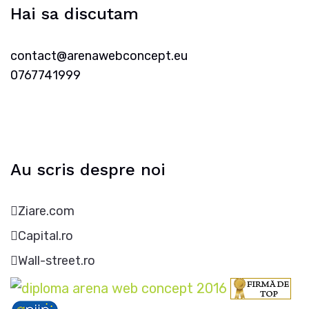
Hai sa discutam
contact@arenawebconcept.eu
0767741999
Au scris despre noi
Ziare.com
Capital.ro
Wall-street.ro