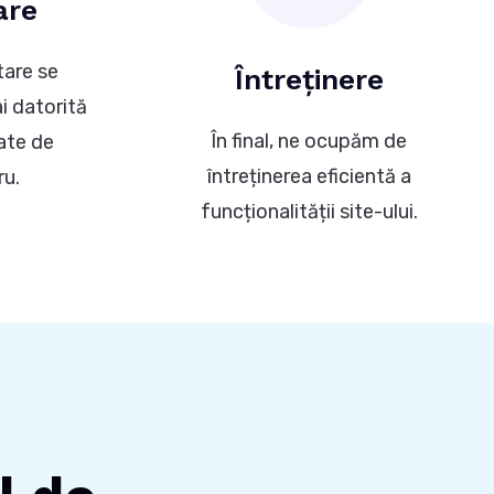
are
are se
Întreținere
i datorită
În final, ne ocupăm de
ate de
întreținerea eficientă a
ru.
funcționalității site-ului.