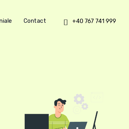
niale
Contact
+40 767 741 999