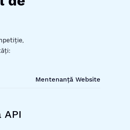
l de
petiție,
ăți:
Mentenanță Website
 API