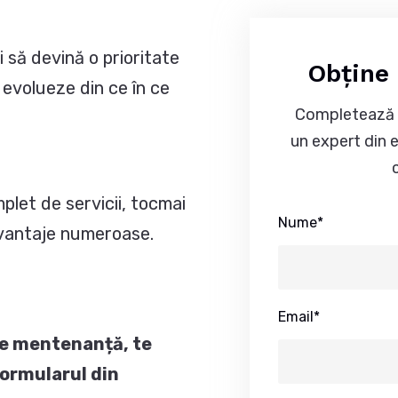
 să devină o prioritate
Obține 
evolueze din ce în ce
Completează r
un expert din 
plet de servicii, tocmai
Nume*
vantaje numeroase.
Email*
 de mentenanță, te
formularul din