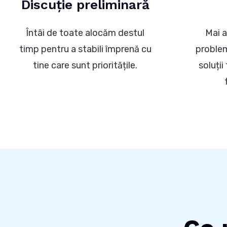
Discuție preliminară
Întâi de toate alocăm destul
Mai a
timp pentru a stabili împrenă cu
problem
tine care sunt prioritățile.
soluții