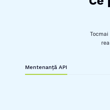
Ce 
Tocmai 
rea
Mentenanță API