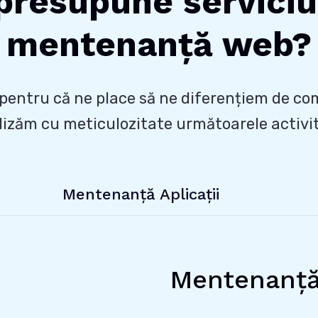
presupune serviciu
mentenanță web?
pentru că ne place să ne diferențiem de com
lizăm cu meticulozitate următoarele activit
Mentenanță Aplicații
Mentenanță