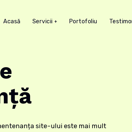
Acasă
Servicii
Portofoliu
Testimo
de
nță
mentenanța site-ului este mai mult