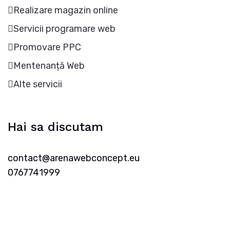
Realizare magazin online
Servicii programare web
Promovare PPC
Mentenanță Web
Alte servicii
Hai sa discutam
contact@arenawebconcept.eu
0767741999